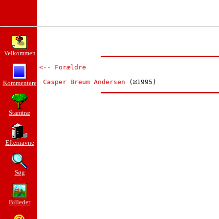
Velkommen
<-- Forældre
Casper Breum Andersen
 (
Kommentare
Stamtræ
Efternavne
Søg
Billeder